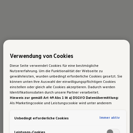
Verwendung von Cookies
Diese Seite verwendet Cookies für eine bestmögliche
Nutzererfahrung. Um die Funktionalität der Webseite zu
gewährleisten, wurden unbedingt erforderliche Cookies gesetzt. Sie
können unten Ihre Auswahl der einwilligungspflichtigen Cookies
einstellen oder gleich alle Cookies akzeptieren. Dadurch werden
Identifikationsdaten durch unsere Partner verarbeitet.
Hinweis zur gemäß Art 49 Abs 1 lit a) DSGVO Datenübermittlung:
Als Marketingcookie und Leistungscookie wird unter anderem
Google Analytics verwendet. Es kann nicht ausgeschlossen werden,
dass
Google Irland
als unser Vertragspartner personenbezogene
Immer aktiv
Unbedingt erforderliche Cookies
Daten in die USA (insbesondere dort an die Google LLC) weitergibt.
In den USA besteht kein der Europäischen Union der Sache nach
gleichwertiges Datenschutzniveau und es fehlt an einem
Leistungs-Cookies