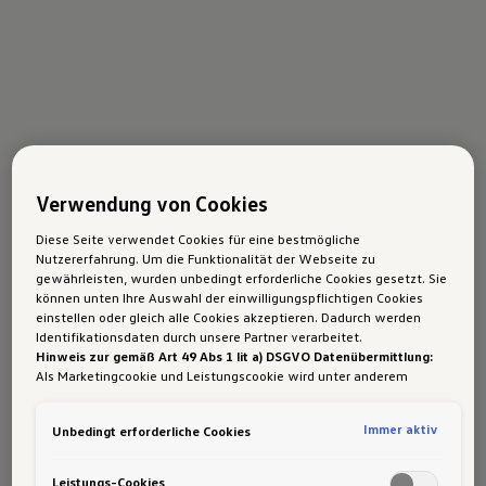
Verwendung von Cookies
Diese Seite verwendet Cookies für eine bestmögliche
Nutzererfahrung. Um die Funktionalität der Webseite zu
gewährleisten, wurden unbedingt erforderliche Cookies gesetzt. Sie
können unten Ihre Auswahl der einwilligungspflichtigen Cookies
einstellen oder gleich alle Cookies akzeptieren. Dadurch werden
Identifikationsdaten durch unsere Partner verarbeitet.
Hinweis zur gemäß Art 49 Abs 1 lit a) DSGVO Datenübermittlung:
Als Marketingcookie und Leistungscookie wird unter anderem
Google Analytics verwendet. Es kann nicht ausgeschlossen werden,
dass
Google Irland
als unser Vertragspartner personenbezogene
Immer aktiv
Unbedingt erforderliche Cookies
Daten in die USA (insbesondere dort an die Google LLC) weitergibt.
In den USA besteht kein der Europäischen Union der Sache nach
gleichwertiges Datenschutzniveau und es fehlt an einem
Leistungs-Cookies