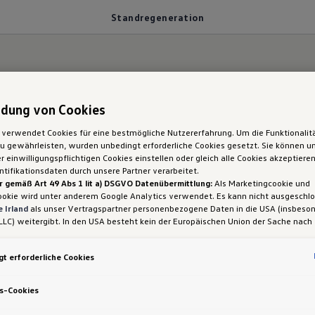
Standregeneration
neration
dung von Cookies
 verwendet Cookies für eine bestmögliche Nutzererfahrung. Um die Funktionalit
 gewährleisten, wurden unbedingt erforderliche Cookies gesetzt. Sie können un
 einwilligungspflichtigen Cookies einstellen oder gleich alle Cookies akzeptiere
tifikationsdaten durch unsere Partner verarbeitet.
r gemäß Art 49 Abs 1 lit a) DSGVO Datenübermittlung:
Als Marketingcookie und
ookie wird unter anderem Google Analytics verwendet. Es kann nicht ausgeschl
 Irland
als unser Vertragspartner personenbezogene Daten in die USA (insbeson
LLC) weitergibt. In den USA besteht kein der Europäischen Union der Sache nach
iges Datenschutzniveau und es fehlt an einem Angemessenheitsbeschluss der E
ere Kunden mit ausgeprägten Kurzfahrprofilen sowi
 Hieraus können sich für Sie Risiken ergeben, weil Sie Ihre Rechte als Betroffen
t erforderliche Cookies
sam durchsetzen können, in den USA keine Datenschutzgrundsätze bestehen, und
wickelte
Standregeneration
kann dabei helfen, die
1
ssen werden kann, dass aufgrund aktueller Gesetze US-Sicherheitsbehörden eine
 die optimierte Steuerbarkeit der Dieselpartikelfi
gen können, wobei Eingriffe in Ihre persönlichen Rechte und Freiheiten nicht auf
s-Cookies
 beschränkt sind.
Sollten Sie das Setzen von Cookies für Marketingzwecke od
 somit Werkstattaufenthalte einschließlich Ausfall
ookies auch für US-Dienstleister erlauben, dann stimmen Sie damit auch gemäß 