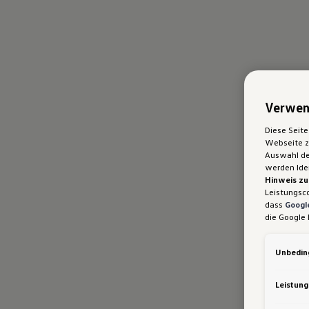
Verwen
Diese Seite
Webseite zu
Auswahl der
werden Iden
Hinweis zu
Leistungsc
dass
Google
die Google 
gleichwert
Kommission.
Unbeding
nicht wirk
ausgeschlo
Daten erlan
Leistung
Notwendige
Leistungsc