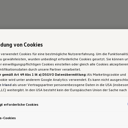
dung von Cookies
 verwendet Cookies für eine bestmögliche Nutzererfahrung. Um die Funktionalit
 gewährleisten, wurden unbedingt erforderliche Cookies gesetzt. Sie können un
 einwilligungspflichtigen Cookies einstellen oder gleich alle Cookies akzeptiere
tifikationsdaten durch unsere Partner verarbeitet.
r gemäß Art 49 Abs 1 lit a) DSGVO Datenübermittlung:
Als Marketingcookie und
ookie wird unter anderem Google Analytics verwendet. Es kann nicht ausgeschl
 Irland
als unser Vertragspartner personenbezogene Daten in die USA (insbeson
LLC) weitergibt. In den USA besteht kein der Europäischen Union der Sache nach
iges Datenschutzniveau und es fehlt an einem Angemessenheitsbeschluss der E
 Hieraus können sich für Sie Risiken ergeben, weil Sie Ihre Rechte als Betroffen
t erforderliche Cookies
sam durchsetzen können, in den USA keine Datenschutzgrundsätze bestehen, und
ssen werden kann, dass aufgrund aktueller Gesetze US-Sicherheitsbehörden eine
gen können, wobei Eingriffe in Ihre persönlichen Rechte und Freiheiten nicht auf
s-Cookies
 beschränkt sind.
Sollten Sie das Setzen von Cookies für Marketingzwecke od
ookies auch für US-Dienstleister erlauben, dann stimmen Sie damit auch gemäß 