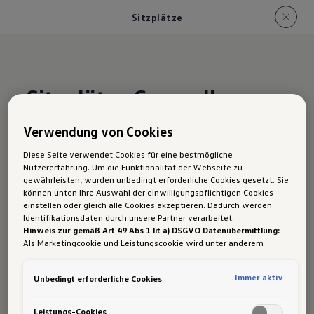
Sitzplätze
Sitzplätze Caravelle
Verwendung von Cookies
Vom Kleinbus bis zum VIP-Shuttle – der
Diese Seite verwendet Cookies für eine bestmögliche
Caravelle überzeugt seit Generationen als
Nutzererfahrung. Um die Funktionalität der Webseite zu
gewährleisten, wurden unbedingt erforderliche Cookies gesetzt. Sie
verlässlicher Allrounder, der Fahrgäste und
können unten Ihre Auswahl der einwilligungspflichtigen Cookies
Fahrpersonal gleichermaßen begeistert. Seine
einstellen oder gleich alle Cookies akzeptieren. Dadurch werden
Identifikationsdaten durch unsere Partner verarbeitet.
Stärken? Komfort und Flexibilität. Die neueste
Hinweis zur gemäß Art 49 Abs 1 lit a) DSGVO Datenübermittlung:
Auflage steigert beides: Mehr Platz und
Als Marketingcookie und Leistungscookie wird unter anderem
Google Analytics verwendet. Es kann nicht ausgeschlossen werden,
Beinfreiheit schaffen ein üppiges Raumangebot,
dass
Google Irland
als unser Vertragspartner personenbezogene
Immer aktiv
Unbedingt erforderliche Cookies
während das Fahrzeug auch in puncto
Daten in die USA (insbesondere dort an die Google LLC) weitergibt.
In den USA besteht kein der Europäischen Union der Sache nach
Variabilität und Funktionalität zulegt. Damit
gleichwertiges Datenschutzniveau und es fehlt an einem
Leistungs-Cookies