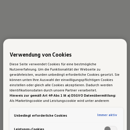
Verwendung von Cookies
Diese Seite verwendet Cookies für eine bestmögliche
Nutzererfahrung. Um die Funktionalität der Webseite zu
gewährleisten, wurden unbedingt erforderliche Cookies gesetzt. Sie
können unten Ihre Auswahl der einwilligungspflichtigen Cookies
einstellen oder gleich alle Cookies akzeptieren. Dadurch werden
Identifikationsdaten durch unsere Partner verarbeitet.
Hinweis zur gemäß Art 49 Abs 1 lit a) DSGVO Datenübermittlung:
Als Marketingcookie und Leistungscookie wird unter anderem
Google Analytics verwendet. Es kann nicht ausgeschlossen werden,
dass
Google Irland
als unser Vertragspartner personenbezogene
Immer aktiv
Unbedingt erforderliche Cookies
Daten in die USA (insbesondere dort an die Google LLC) weitergibt.
In den USA besteht kein der Europäischen Union der Sache nach
gleichwertiges Datenschutzniveau und es fehlt an einem
Leistungs-Cookies