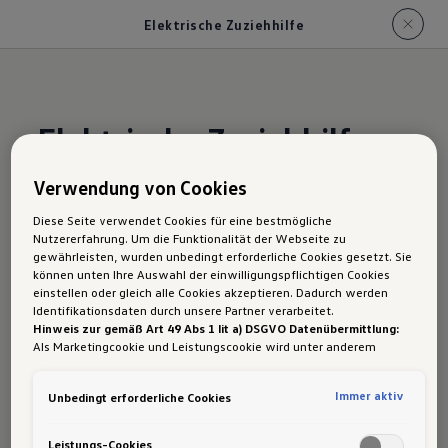
Elektrische Zuziehhilfe
Elektrische Zuziehhilfe
Verwendung von Cookies
Die optionale elektrische Zuziehhilfe sorgt für die
Diese Seite verwendet Cookies für eine bestmögliche
Extra-Portion Komfort in Ihrem Alltag. Bereits
Nutzererfahrung. Um die Funktionalität der Webseite zu
gewährleisten, wurden unbedingt erforderliche Cookies gesetzt. Sie
ein leichtes ins Schloss fallen sorgt dafür, dass
können unten Ihre Auswahl der einwilligungspflichtigen Cookies
die Tür automatisch geschlossen wird.
einstellen oder gleich alle Cookies akzeptieren. Dadurch werden
Identifikationsdaten durch unsere Partner verarbeitet.
Besonders beim Kofferraum ist dieses Feature
Hinweis zur gemäß Art 49 Abs 1 lit a) DSGVO Datenübermittlung:
praktisch.
Als Marketingcookie und Leistungscookie wird unter anderem
Google Analytics verwendet. Es kann nicht ausgeschlossen werden,
dass
Google Irland
als unser Vertragspartner personenbezogene
Immer aktiv
Unbedingt erforderliche Cookies
Daten in die USA (insbesondere dort an die Google LLC) weitergibt.
In den USA besteht kein der Europäischen Union der Sache nach
gleichwertiges Datenschutzniveau und es fehlt an einem
Leistungs-Cookies