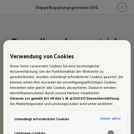
Doppelkupplungsgetriebe DSG
Doppelkupplungsgetrieb
e DSG
Verwendung von Cookies
Diese Seite verwendet Cookies für eine bestmögliche
Nutzererfahrung. Um die Funktionalität der Webseite zu
Auf Wunsch kann der Caddy Cargo für
gewährleisten, wurden unbedingt erforderliche Cookies gesetzt. Sie
vollautomatische Gangwechsel ohne
können unten Ihre Auswahl der einwilligungspflichtigen Cookies
einstellen oder gleich alle Cookies akzeptieren. Dadurch werden
Zugkraftunterbrechung mit einem 7-Gang-DSG
1
Identifikationsdaten durch unsere Partner verarbeitet.
Hinweis zur gemäß Art 49 Abs 1 lit a) DSGVO Datenübermittlung:
ausgestattet werden.
Als Marketingcookie und Leistungscookie wird unter anderem
Google Analytics verwendet. Es kann nicht ausgeschlossen werden,
dass
Google Irland
als unser Vertragspartner personenbezogene
Immer aktiv
Unbedingt erforderliche Cookies
Daten in die USA (insbesondere dort an die Google LLC) weitergibt.
Zu den technischen Daten des Caddy Cargo
In den USA besteht kein der Europäischen Union der Sache nach
gleichwertiges Datenschutzniveau und es fehlt an einem
Leistungs-Cookies