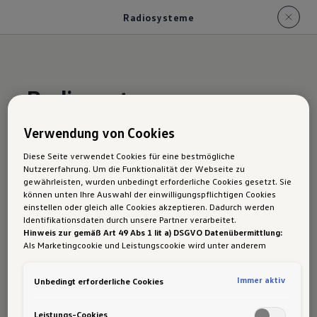
Radiosysteme
Radiosysteme
Verwendung von Cookies
Eine lange berufliche Tour, die Fahrt in den
Diese Seite verwendet Cookies für eine bestmögliche
Urlaub oder der Weg zum Training Ihrer Kinder –
Nutzererfahrung. Um die Funktionalität der Webseite zu
gewährleisten, wurden unbedingt erforderliche Cookies gesetzt. Sie
gute Unterhaltung sorgt hierbei auch für gute
können unten Ihre Auswahl der einwilligungspflichtigen Cookies
Laune. Die Radiosysteme im Caddy bieten für
einstellen oder gleich alle Cookies akzeptieren. Dadurch werden
Identifikationsdaten durch unsere Partner verarbeitet.
jede Situation das passende Programm.
Hinweis zur gemäß Art 49 Abs 1 lit a) DSGVO Datenübermittlung:
Als Marketingcookie und Leistungscookie wird unter anderem
Google Analytics verwendet. Es kann nicht ausgeschlossen werden,
dass
Google Irland
als unser Vertragspartner personenbezogene
Immer aktiv
Unbedingt erforderliche Cookies
Daten in die USA (insbesondere dort an die Google LLC) weitergibt.
Mehr Details und Informationen zum
In den USA besteht kein der Europäischen Union der Sache nach
Radiosystem des Caddy California finden Sie
gleichwertiges Datenschutzniveau und es fehlt an einem
Leistungs-Cookies