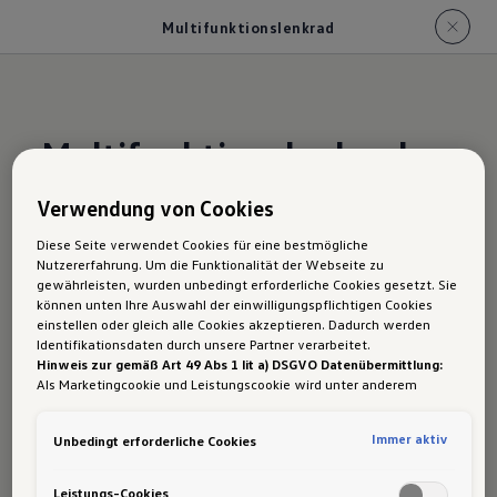
Multifunktionslenkrad
Multifunktionslenkrad
Verwendung von Cookies
Das Multifunktionslenkrad überzeugt durch seine
Diese Seite verwendet Cookies für eine bestmögliche
hohe Bedienfreundlichkeit. Auf Wunsch als
Nutzererfahrung. Um die Funktionalität der Webseite zu
gewährleisten, wurden unbedingt erforderliche Cookies gesetzt. Sie
Multifunktionslenkrad in Leder liegt es
können unten Ihre Auswahl der einwilligungspflichtigen Cookies
besonders gut in der Hand. Das direkte Steuern
einstellen oder gleich alle Cookies akzeptieren. Dadurch werden
Identifikationsdaten durch unsere Partner verarbeitet.
vieler Fahrzeugfunktionen wie
Hinweis zur gemäß Art 49 Abs 1 lit a) DSGVO Datenübermittlung:
Geschwindigkeitsregelanlage oder Infotainment
Als Marketingcookie und Leistungscookie wird unter anderem
Google Analytics verwendet. Es kann nicht ausgeschlossen werden,
unterstützt den Fahrer bei seiner täglichen
dass
Google Irland
als unser Vertragspartner personenbezogene
Immer aktiv
Unbedingt erforderliche Cookies
Arbeit.
Daten in die USA (insbesondere dort an die Google LLC) weitergibt.
In den USA besteht kein der Europäischen Union der Sache nach
gleichwertiges Datenschutzniveau und es fehlt an einem
Leistungs-Cookies