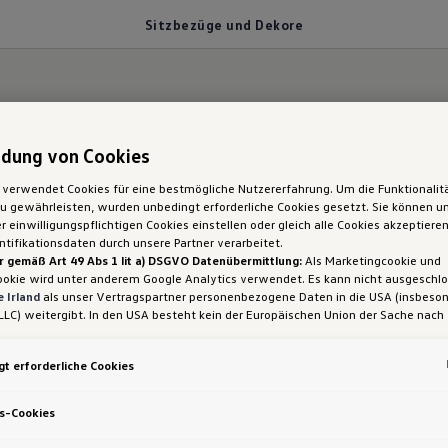
Sitzbezüge und Dekore
en Werte: robust, be
dung von Cookies
 verwendet Cookies für eine bestmögliche Nutzererfahrung. Um die Funktionalit
 gewährleisten, wurden unbedingt erforderliche Cookies gesetzt. Sie können un
ig
 einwilligungspflichtigen Cookies einstellen oder gleich alle Cookies akzeptiere
tifikationsdaten durch unsere Partner verarbeitet.
r gemäß Art 49 Abs 1 lit a) DSGVO Datenübermittlung:
Als Marketingcookie und
ookie wird unter anderem Google Analytics verwendet. Es kann nicht ausgeschl
 Irland
als unser Vertragspartner personenbezogene Daten in die USA (insbeson
 Amarok haben sich unsere Interieur-Designer einige
LLC) weitergibt. In den USA besteht kein der Europäischen Union der Sache nach
iges Datenschutzniveau und es fehlt an einem Angemessenheitsbeschluss der E
die dem Charakter der jeweiligen Modellvariante im
 Hieraus können sich für Sie Risiken ergeben, weil Sie Ihre Rechte als Betroffen
t erforderliche Cookies
sam durchsetzen können, in den USA keine Datenschutzgrundsätze bestehen, und
arok Aventura dominieren hochwertige Materialen w
ssen werden kann, dass aufgrund aktueller Gesetze US-Sicherheitsbehörden eine
k für Bereiche wie Ablagefächer, Mittelarmlehne od
gen können, wobei Eingriffe in Ihre persönlichen Rechte und Freiheiten nicht auf
s-Cookies
 beschränkt sind.
Sollten Sie das Setzen von Cookies für Marketingzwecke od
odellpalette – wie auch bei der dezenten Farbgebun
ookies auch für US-Dienstleister erlauben, dann stimmen Sie damit auch gemäß 